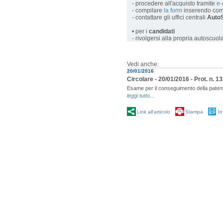
- procedere all'acquisto tramite
e
- compilare
la form
inserendo com
- contattare gli uffici centrali
AutoS
• per i
candidati
- rivolgersi alla propria autoscuol
Vedi anche:
20/01/2016
Circolare - 20/01/2016 - Prot. n. 
Esame per il conseguimento della patente
leggi tutto...
Link all'articolo
Stampa
In