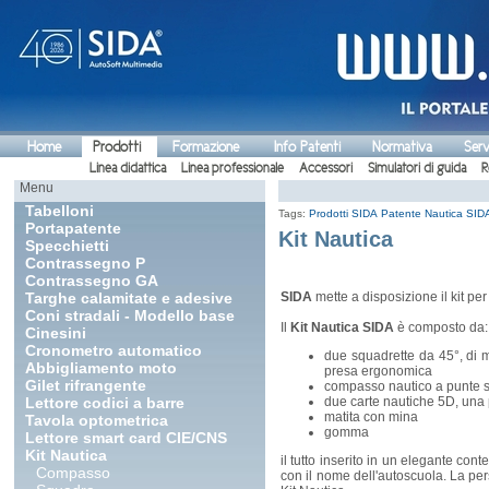
Home
Prodotti
Formazione
Info Patenti
Normativa
Serv
Linea didattica
Linea professionale
Accessori
Simulatori di guida
R
Menu
Tabelloni
Tags:
Prodotti SIDA
Patente Nautica
SIDA
Portapatente
Kit Nautica
Specchietti
Contrassegno P
Contrassegno GA
Targhe calamitate e adesive
SIDA
mette a disposizione il kit per
Coni stradali - Modello base
Il
Kit Nautica SIDA
è composto da:
Cinesini
Cronometro automatico
due squadrette da 45°, di mo
Abbigliamento moto
presa ergonomica
Gilet rifrangente
compasso nautico a punte 
Lettore codici a barre
due carte nautiche 5D, una 
matita con mina
Tavola optometrica
gomma
Lettore smart card CIE/CNS
Kit Nautica
il tutto inserito in un elegante con
Compasso
con il nome dell'autoscuola. La pe