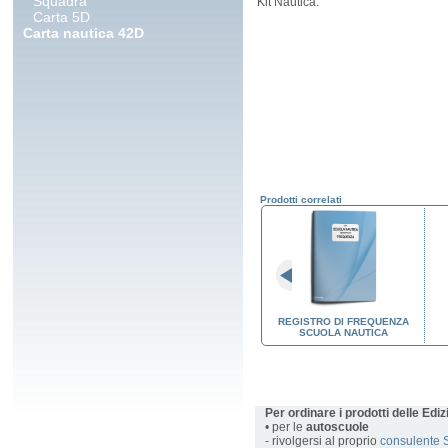
Squadra
Kit Nautica.
Carta 5D
Carta nautica 42D
Prodotti correlati
CA 5D
COMPASSO NAUTICO
REGISTRO DI FREQUENZA
SCUOLA NAUTICA
Per ordinare i prodotti delle Edi
• per le
autoscuole
- rivolgersi al proprio
consulente 